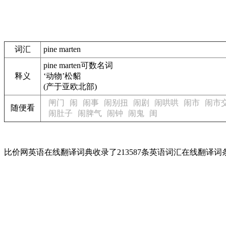
词汇
pine marten
pine marten
可数名词
释义
‘动物’松貂
(产于亚欧北部)
闸门
闹
闹事
闹别扭
闹剧
闹哄哄
闹市
闹市
随便看
闹肚子
闹脾气
闹钟
闹鬼
闺
比价网英语在线翻译词典收录了213587条英语词汇在线翻