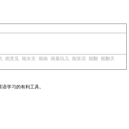
气
闹意见
闹水灾
闹病
闹着玩儿
闹笑话
闹翻
闹翻天
英语学习的有利工具。