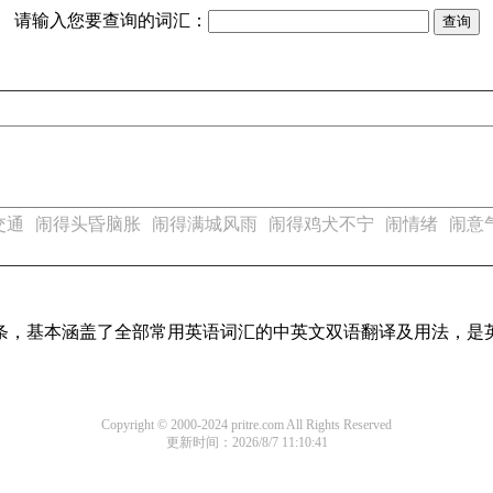
请输入您要查询的词汇：
交通
闹得头昏脑胀
闹得满城风雨
闹得鸡犬不宁
闹情绪
闹意
译词条，基本涵盖了全部常用英语词汇的中英文双语翻译及用法，是
Copyright © 2000-2024 pritre.com All Rights Reserved
更新时间：2026/8/7 11:10:41