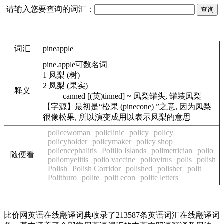
请输入您要查询的词汇：
词汇
pineapple
pine.apple
可数名词
1
凤梨 (树)
2
凤梨 (果实)
释义
canned [(英)tinned] ~ 凤梨罐头, 罐装凤梨
【字源】最初是“松果 (pinecone) ”之意, 因为凤梨
很像松果, 所以演变成用以表示凤梨的意思
policewoman
policlinic
policy
policy
policyholder
policymaker
policy shop
poliencephalitis
Polillo Islands
polimetrician
polio
随便看
poliomyelitis
polio vaccine
poliovirus
polis
polish
Polish
Polish Corridor
polished
polisher
polit
Politburo
polite
polit econ
polite letters
比价网英语在线翻译词典收录了213587条英语词汇在线翻译词