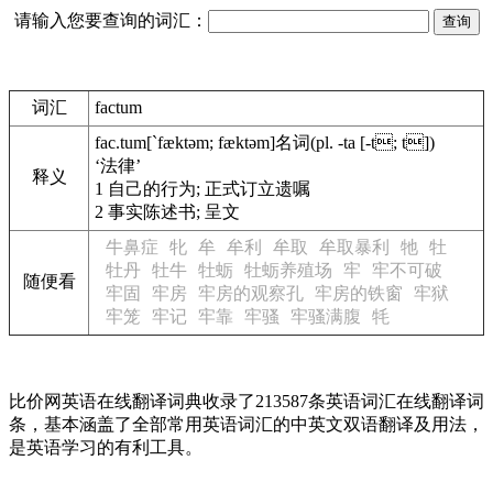
请输入您要查询的词汇：
词汇
factum
fac.tum
[`fæktəm; fæktəm]
名词
(pl. -ta [-t; t])
‘法律’
释义
1
自己的行为; 正式订立遗嘱
2
事实陈述书; 呈文
牛鼻症
牝
牟
牟利
牟取
牟取暴利
牠
牡
牡丹
牡牛
牡蛎
牡蛎养殖场
牢
牢不可破
随便看
牢固
牢房
牢房的观察孔
牢房的铁窗
牢狱
牢笼
牢记
牢靠
牢骚
牢骚满腹
牦
比价网英语在线翻译词典收录了213587条英语词汇在线翻译词
条，基本涵盖了全部常用英语词汇的中英文双语翻译及用法，
是英语学习的有利工具。