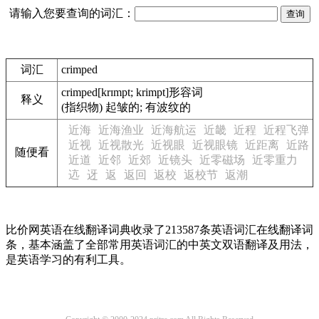
请输入您要查询的词汇：
词汇
crimped
crimped
[krɪmpt; krimpt]
形容词
释义
(指织物) 起皱的; 有波纹的
近海
近海渔业
近海航运
近畿
近程
近程飞弹
近视
近视散光
近视眼
近视眼镜
近距离
近路
随便看
近道
近邻
近郊
近镜头
近零磁场
近零重力
迒
迓
返
返回
返校
返校节
返潮
比价网英语在线翻译词典收录了213587条英语词汇在线翻译词
条，基本涵盖了全部常用英语词汇的中英文双语翻译及用法，
是英语学习的有利工具。