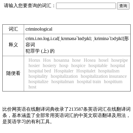
请输入您要查询的词汇：
词汇
criminological
crim.i.no.log.i.cal
[ˌkrɪmənə`lɑdʒɪkl; ˌkriminəˈlɔdʒikl]
形
释义
容词
犯罪学 (上) 的
Horus
Hos
hosanna
hose
Hosea
hosel
hosepipe
hosier
hosiery
hosp
hospice
hospitable
hospital
hospital bed
Hospitaler
Hospitalet
hospitalism
随便看
hospitality
hospitalization
hospitalization insurance
hospitalize
hospitalman
hospital train
hospitium
host
比价网英语在线翻译词典收录了213587条英语词汇在线翻译词
条，基本涵盖了全部常用英语词汇的中英文双语翻译及用法，
是英语学习的有利工具。