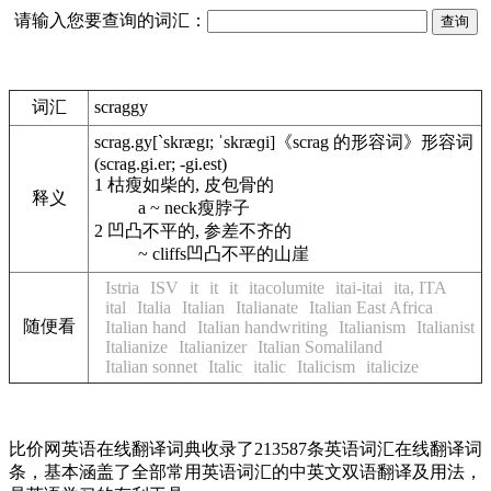
请输入您要查询的词汇：
词汇
scraggy
scrag.gy
[`skrægɪ; ˈskræɡi]
《scrag 的形容词》
形容词
(scrag.gi.er; -gi.est)
1
枯瘦如柴的, 皮包骨的
释义
a ~ neck
瘦脖子
2
凹凸不平的, 参差不齐的
~ cliffs
凹凸不平的山崖
Istria
ISV
it
it
it
itacolumite
itai-itai
ita, ITA
ital
Italia
Italian
Italianate
Italian East Africa
随便看
Italian hand
Italian handwriting
Italianism
Italianist
Italianize
Italianizer
Italian Somaliland
Italian sonnet
Italic
italic
Italicism
italicize
比价网英语在线翻译词典收录了213587条英语词汇在线翻译词
条，基本涵盖了全部常用英语词汇的中英文双语翻译及用法，