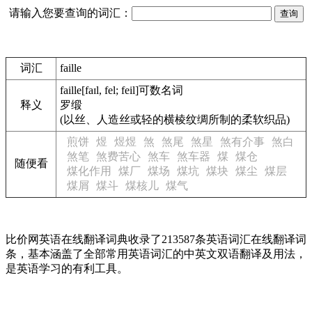
请输入您要查询的词汇：
词汇
faille
faille
[faɪl, fel; feil]
可数名词
释义
罗缎
(以丝、人造丝或轻的横棱纹绸所制的柔软织品)
煎饼
煜
煜煜
煞
煞尾
煞星
煞有介事
煞白
煞笔
煞费苦心
煞车
煞车器
煤
煤仓
随便看
煤化作用
煤厂
煤场
煤坑
煤块
煤尘
煤层
煤屑
煤斗
煤核儿
煤气
比价网英语在线翻译词典收录了213587条英语词汇在线翻译词
条，基本涵盖了全部常用英语词汇的中英文双语翻译及用法，
是英语学习的有利工具。