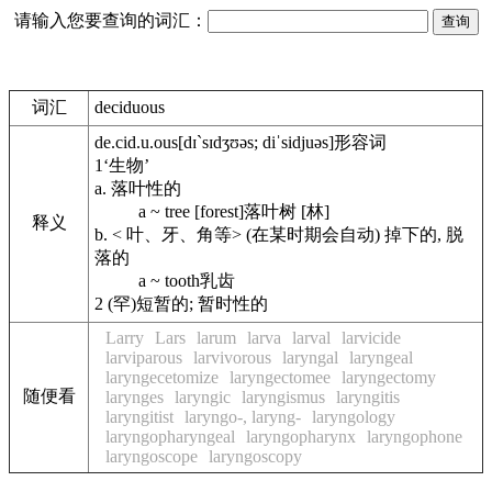
请输入您要查询的词汇：
词汇
deciduous
de.cid.u.ous
[dɪ`sɪdʒʊəs; diˈsidjuəs]
形容词
1
‘生物’
a.
落叶性的
a ~ tree [forest]
落叶树 [林]
释义
b.
< 叶、牙、角等> (在某时期会自动) 掉下的, 脱
落的
a ~ tooth
乳齿
2
(罕)短暂的; 暂时性的
Larry
Lars
larum
larva
larval
larvicide
larviparous
larvivorous
laryngal
laryngeal
laryngecetomize
laryngectomee
laryngectomy
随便看
larynges
laryngic
laryngismus
laryngitis
laryngitist
laryngo-, laryng-
laryngology
laryngopharyngeal
laryngopharynx
laryngophone
laryngoscope
laryngoscopy