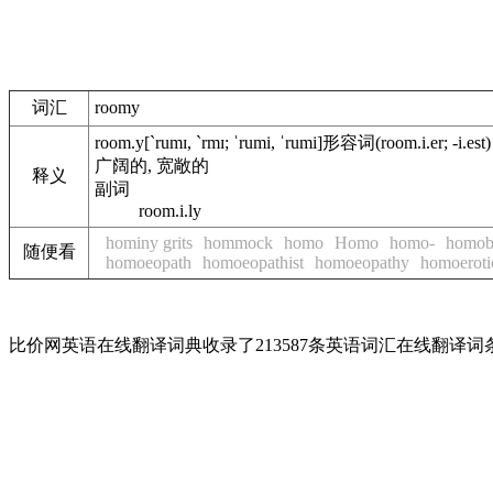
词汇
roomy
room.y
[`rumɪ, `rmɪ; ˈrumi, ˈrumi]
形容词
(room.i.er; -i.est)
广阔的, 宽敞的
释义
副词
room.i.ly
hominy grits
hommock
homo
Homo
homo-
homob
随便看
homoeopath
homoeopathist
homoeopathy
homoeroti
比价网英语在线翻译词典收录了213587条英语词汇在线翻