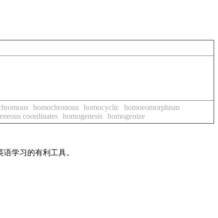
chromous
homochronous
homocyclic
homoeomorphism
neous coordinates
homogenesis
homogenize
英语学习的有利工具。