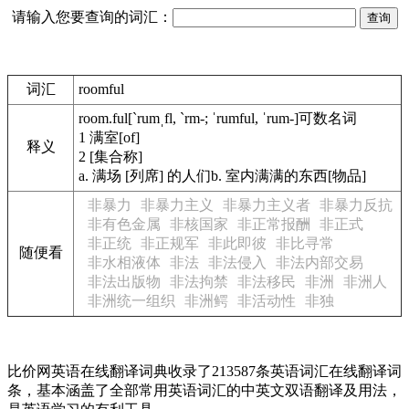
请输入您要查询的词汇：
词汇
roomful
room.ful
[`rumˌfl, `rm-; ˈrumful, ˈrum-]
可数名词
1
满室[of]
释义
2
[集合称]
a.
满场 [列席] 的人们
b.
室内满满的东西[物品]
非暴力
非暴力主义
非暴力主义者
非暴力反抗
非有色金属
非核国家
非正常报酬
非正式
非正统
非正规军
非此即彼
非比寻常
随便看
非水相液体
非法
非法侵入
非法内部交易
非法出版物
非法拘禁
非法移民
非洲
非洲人
非洲统一组织
非洲鳄
非活动性
非独
比价网英语在线翻译词典收录了213587条英语词汇在线翻译词
条，基本涵盖了全部常用英语词汇的中英文双语翻译及用法，