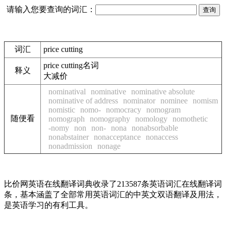
请输入您要查询的词汇：
词汇
price cutting
price cutting
名词
释义
大减价
nominatival
nominative
nominative absolute
nominative of address
nominator
nominee
nomism
nomistic
nomo-
nomocracy
nomogram
随便看
nomograph
nomography
nomology
nomothetic
-nomy
non
non-
nona
nonabsorbable
nonabstainer
nonacceptance
nonaccess
nonadmission
nonage
比价网英语在线翻译词典收录了213587条英语词汇在线翻译词
条，基本涵盖了全部常用英语词汇的中英文双语翻译及用法，
是英语学习的有利工具。