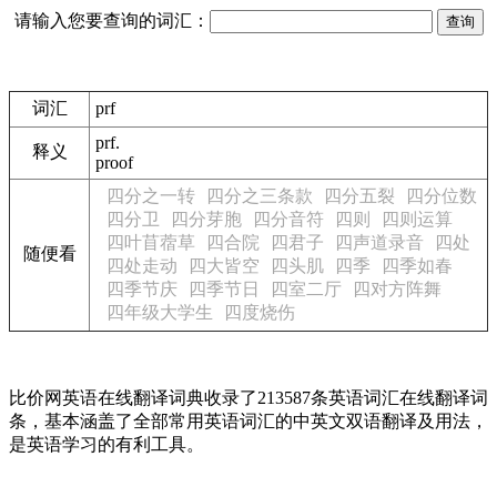
请输入您要查询的词汇：
词汇
prf
prf.
释义
proof
四分之一转
四分之三条款
四分五裂
四分位数
四分卫
四分芽胞
四分音符
四则
四则运算
四叶苜蓿草
四合院
四君子
四声道录音
四处
随便看
四处走动
四大皆空
四头肌
四季
四季如春
四季节庆
四季节日
四室二厅
四对方阵舞
四年级大学生
四度烧伤
比价网英语在线翻译词典收录了213587条英语词汇在线翻译词
条，基本涵盖了全部常用英语词汇的中英文双语翻译及用法，
是英语学习的有利工具。