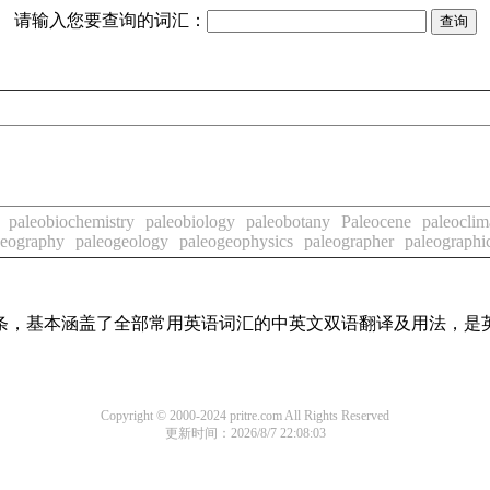
请输入您要查询的词汇：
paleobiochemistry
paleobiology
paleobotany
Paleocene
paleoclim
geography
paleogeology
paleogeophysics
paleographer
paleographi
译词条，基本涵盖了全部常用英语词汇的中英文双语翻译及用法，是
Copyright © 2000-2024 pritre.com All Rights Reserved
更新时间：2026/8/7 22:08:03