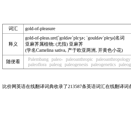
词汇
gold-of-pleasure
gold-of-pleas.ure
[`goldəv`plɛʒɚ; ˈgouldəvˈpleʒə]
名词
释义
亚麻荠属植物; (尤指) 亚麻荠
(学名Camelina sativa, 产于欧亚两洲, 开黄色小花)
Palembang
paleo-
paleoanthropic
paleoanthropology
随便看
paleoflora
paleog
paleogenesis
paleogenetics
paleo
比价网英语在线翻译词典收录了213587条英语词汇在线翻