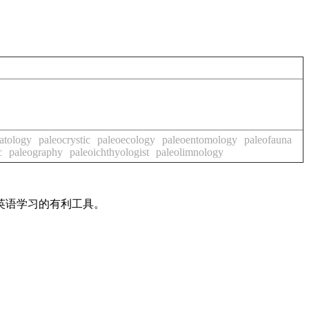
atology
paleocrystic
paleoecology
paleoentomology
paleofauna
c
paleography
paleoichthyologist
paleolimnology
英语学习的有利工具。