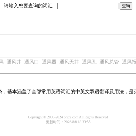
请输入您要查询的词汇：
风
通风井
通风口
通风器
通风天井
通风孔
通风总管
通风
译词条，基本涵盖了全部常用英语词汇的中英文双语翻译及用法，是
Copyright © 2000-2024 pritre.com All Rights Reserved
更新时间：2026/8/8 18:33:55