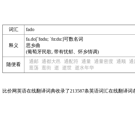
词汇
fado
fa.do
[`fɑdu; ˈfɑ:du:]
可数名词
释义
思乡曲
(葡萄牙民歌, 带有忧郁、怀乡情调)
通邮
通都大邑
通配符
通量
通量密度
通顺
通
随便看
逛荡
逛街
逝
逝世
逝水年华
比价网英语在线翻译词典收录了213587条英语词汇在线翻