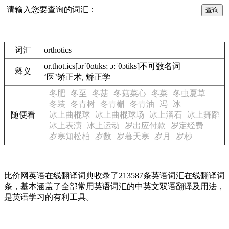
请输入您要查询的词汇：
词汇
orthotics
or.thot.ics
[ɔr`θɑtɪks; ɔ:ˈθɔtiks]
不可数名词
释义
‘医’矫正术, 矫正学
冬肥
冬至
冬菇
冬菇菜心
冬菜
冬虫夏草
冬装
冬青树
冬青槲
冬青油
冯
冰
随便看
冰上曲棍球
冰上曲棍球场
冰上溜石
冰上舞蹈
冰上表演
冰上运动
岁出应付款
岁定经费
岁寒知松柏
岁数
岁暮天寒
岁月
岁杪
比价网英语在线翻译词典收录了213587条英语词汇在线翻译词
条，基本涵盖了全部常用英语词汇的中英文双语翻译及用法，
是英语学习的有利工具。