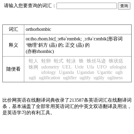
请输入您要查询的词汇：
词汇
orthorhombic
or.tho.rhom.bic
[ˌɔrθə`rɑmbɪk; ˌɔ:θəˈrɔmbik]
形容词
释义
‘物理’斜方 (晶) 的; 正交 (晶) 的
(亦称rhombic)
蛙人
蛙卵
蛙式
蛙泳
蛛
蛛丝马迹
蛛状痣
udometry
UEL
Uele
Ufa
UFO
ufologist
蛛网
随便看
ufology
Uganda
Ugandan
Ugaritic
ugh
ugli
uglification
uglifier
uglify
uglily
ugliness
比价网英语在线翻译词典收录了213587条英语词汇在线翻译词
条，基本涵盖了全部常用英语词汇的中英文双语翻译及用法，
是英语学习的有利工具。