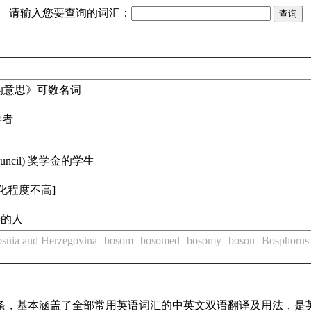
请输入您要查询的词汇：
的意思》
可数名词
学者
ouncil) 奖学金的学生
化程度不高]
养的人
snia and Herzegovina
bosom
bosomed
bosomy
boson
Bosphorus
译词条，基本涵盖了全部常用英语词汇的中英文双语翻译及用法，是