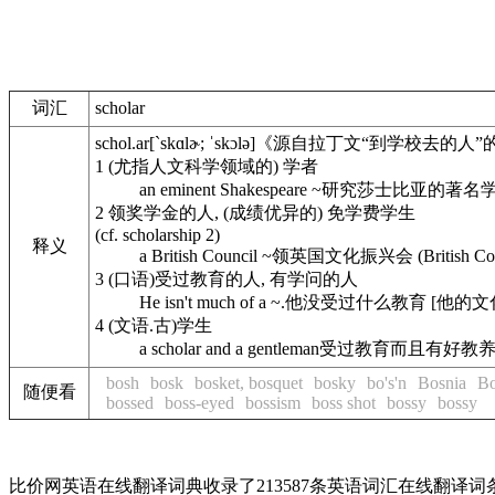
词汇
scholar
schol.ar
[`skɑlɚ; ˈskɔlə]
《源自拉丁文“到学校去的人”
1
(尤指人文科学领域的) 学者
an eminent Shakespeare ~
研究莎士比亚的著名
2
领奖学金的人, (成绩优异的) 免学费学生
(cf. scholarship 2)
释义
a British Council ~
领英国文化振兴会 (British C
3
(口语)受过教育的人, 有学问的人
He isn't much of a ~.
他没受过什么教育 [他的文
4
(文语.古)学生
a scholar and a gentleman
受过教育而且有好教
bosh
bosk
bosket, bosquet
bosky
bo's'n
Bosnia
Bo
随便看
bossed
boss-eyed
bossism
boss shot
bossy
bossy
比价网英语在线翻译词典收录了213587条英语词汇在线翻