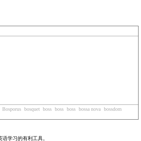
Bosporus
bosquet
boss
boss
boss
bossa nova
bossdom
英语学习的有利工具。