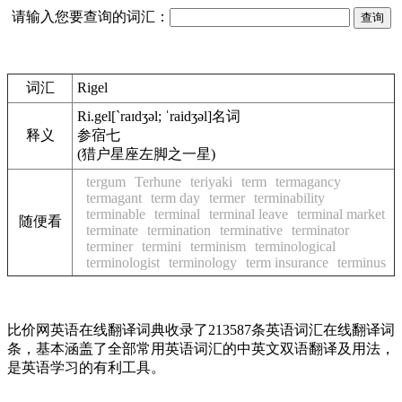
请输入您要查询的词汇：
词汇
Rigel
Ri.gel
[`raɪdʒəl; ˈraidʒəl]
名词
释义
参宿七
(猎户星座左脚之一星)
tergum
Terhune
teriyaki
term
termagancy
termagant
term day
termer
terminability
terminable
terminal
terminal leave
terminal market
随便看
terminate
termination
terminative
terminator
terminer
termini
terminism
terminological
terminologist
terminology
term insurance
terminus
比价网英语在线翻译词典收录了213587条英语词汇在线翻译词
条，基本涵盖了全部常用英语词汇的中英文双语翻译及用法，
是英语学习的有利工具。