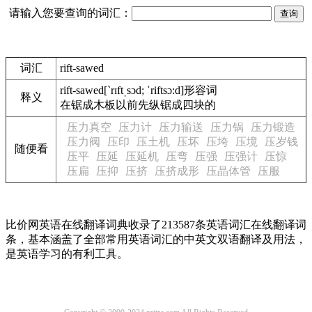
请输入您要查询的词汇：
词汇
rift-sawed
rift-sawed
[`rɪftˌsɔd; ˈriftsɔ:d]
形容词
释义
在锯成木板以前先纵锯成四块的
压力真空
压力计
压力输送
压力锅
压力锻造
压力阀
压印
压土机
压坏
压垮
压境
压岁钱
随便看
压平
压延
压延机
压弯
压强
压强计
压惊
压扁
压抑
压挤
压挤成形
压晶体管
压服
比价网英语在线翻译词典收录了213587条英语词汇在线翻译词
条，基本涵盖了全部常用英语词汇的中英文双语翻译及用法，
是英语学习的有利工具。