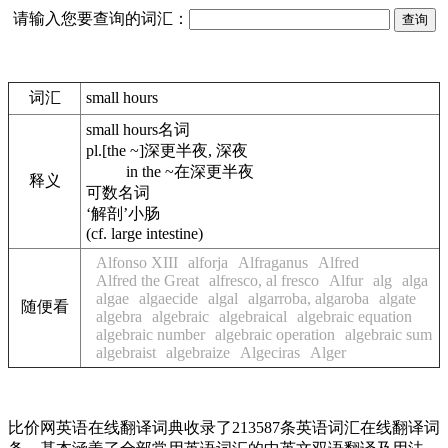
请输入您要查询的词汇：
词汇
small hours
small hours
名词
pl.[the ~]深更半夜, 深夜
in the ~
在深更半夜
释义
可数名词
‘解剖’小肠
(cf. large intestine)
Alfonso XIII
alforja
Alfraganus
Alfred
Alfred the Great
alfresco, al fresco
Alfur
alg
alga
algae
algaecide
algal
algarroba, algaroba
algate
随便看
algebra
algebraic
algebraical
algebraic equation
algebraic number
algebraic operation
algebraic sum
algebraist
algebraize
Algeciras
Alger
比价网英语在线翻译词典收录了213587条英语词汇在线翻译词