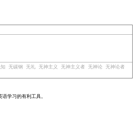
无知
无碳钢
无礼
无神主义
无神主义者
无神论
无神论者
英语学习的有利工具。