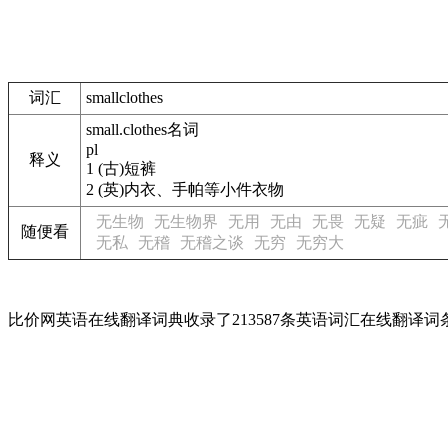
词汇
smallclothes
small.clothes
名词
pl
释义
1
(古)短裤
2
(英)内衣、手帕等小件衣物
无生物
无生物界
无用
无由
无畏
无疑
无疵
随便看
无私
无稽
无稽之谈
无穷
无穷大
比价网英语在线翻译词典收录了213587条英语词汇在线翻