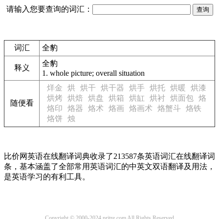
请输入您要查询的词汇：
词汇
全豹
全豹
释义
1.
whole picture; overall situation
烊金
烘
烘干
烘干器
烘手
烘托
烘暖
烘漆
烘烤
烘焙
烘盘
烘箱
烘缸
烘衬
烘面包
烙
随便看
烙印
烙器
烙术
烙画
烙画术
烙蟹斗
烙铁
烙饼
烛
比价网英语在线翻译词典收录了213587条英语词汇在线翻译词
条，基本涵盖了全部常用英语词汇的中英文双语翻译及用法，
是英语学习的有利工具。
Copyright © 2000-2024 pritre.com All Rights Reserved