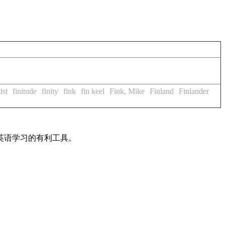
tist
finitude
finity
fink
fin keel
Fink, Mike
Finland
Finlander
英语学习的有利工具。