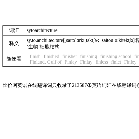
词汇
sytoarchitecture
sy.to.ar.chi.tec.ture
[ˌsaɪto`ɑrkɪˌtɛktʃɚ; ˌsaitouˈɑ:kitektʃə]
释义
‘生物’细胞结构
finish
finished
finisher
finishing
finishing school
fi
随便看
Finland, Gulf of
Finlay
Finlay
finless
finlet
Finley
比价网英语在线翻译词典收录了213587条英语词汇在线翻