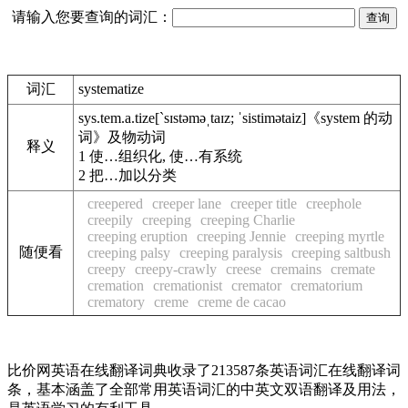
请输入您要查询的词汇：
词汇
systematize
sys.tem.a.tize
[`sɪstəməˌtaɪz; ˈsistimətaiz]
《system 的动
词》
及物动词
释义
1
使…组织化, 使…有系统
2
把…加以分类
creepered
creeper lane
creeper title
creephole
creepily
creeping
creeping Charlie
creeping eruption
creeping Jennie
creeping myrtle
随便看
creeping palsy
creeping paralysis
creeping saltbush
creepy
creepy-crawly
creese
cremains
cremate
cremation
cremationist
cremator
crematorium
crematory
creme
creme de cacao
比价网英语在线翻译词典收录了213587条英语词汇在线翻译词
条，基本涵盖了全部常用英语词汇的中英文双语翻译及用法，