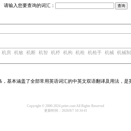
请输入您要查询的词汇：
机房
机敏
机断
机智
机杼
机构
机枪
机枪手
机械
机械制
译词条，基本涵盖了全部常用英语词汇的中英文双语翻译及用法，是
Copyright © 2000-2024 pritre.com All Rights Reserved
更新时间：2026/8/7 10:34:41