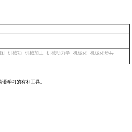
图
机械功
机械加工
机械动力学
机械化
机械化步兵
英语学习的有利工具。