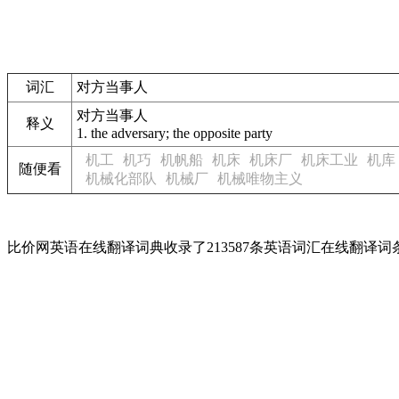
词汇
对方当事人
对方当事人
释义
1.
the adversary; the opposite party
机工
机巧
机帆船
机床
机床厂
机床工业
机库
随便看
机械化部队
机械厂
机械唯物主义
比价网英语在线翻译词典收录了213587条英语词汇在线翻