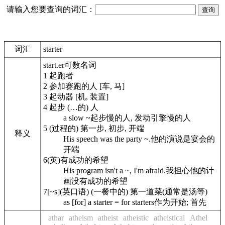
请输入您要查询的词汇：
词汇
starter
start.er
可数名词
1
起跑者
2
参加赛跑的人 [车, 马]
3
起动器 [机, 装置]
4
起步 (…的) 人
a slow ~
起步慢的人, 发动引擎慢的人
5
(过程的) 第一步, 初步, 开端
释义
His speech was the party ~.
他的演说是宴会的
开端
6
(英)有成功的希望
His program isn't a ~, I'm afraid.
我担心他的计
画没有成功的希望
7
[~s](英口语) (一餐中的) 第一道菜(通常是汤等)
as [for] a starter = for starters
作为开始; 首先
athar
atheism
atheist
atheistic
atheistical
Athel