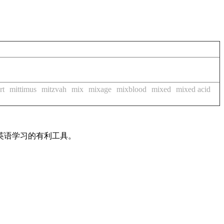
rt
mittimus
mitzvah
mix
mixage
mixblood
mixed
mixed acid
英语学习的有利工具。