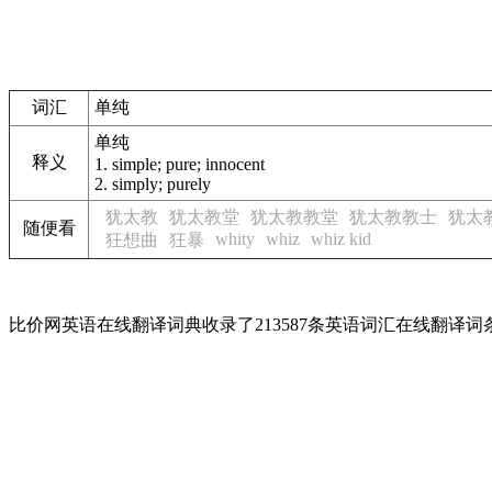
词汇
单纯
单纯
释义
1.
simple; pure; innocent
2.
simply; purely
犹太教
犹太教堂
犹太教教堂
犹太教教士
犹太
随便看
whity
whiz
whiz kid
狂想曲
狂暴
比价网英语在线翻译词典收录了213587条英语词汇在线翻