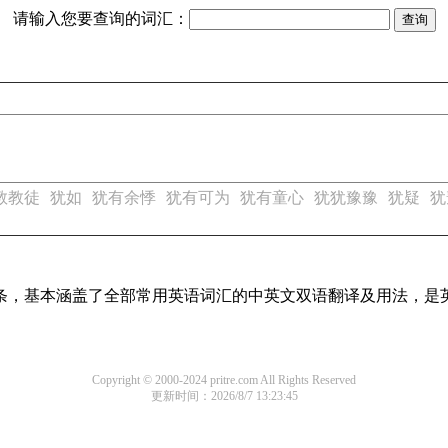
请输入您要查询的词汇：
教教徒
犹如
犹有余悸
犹有可为
犹有童心
犹犹豫豫
犹疑
犹
译词条，基本涵盖了全部常用英语词汇的中英文双语翻译及用法，是
Copyright © 2000-2024 pritre.com All Rights Reserved
更新时间：2026/8/7 13:23:45