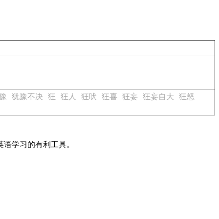
豫
犹豫不决
狂
狂人
狂吠
狂喜
狂妄
狂妄自大
狂怒
英语学习的有利工具。