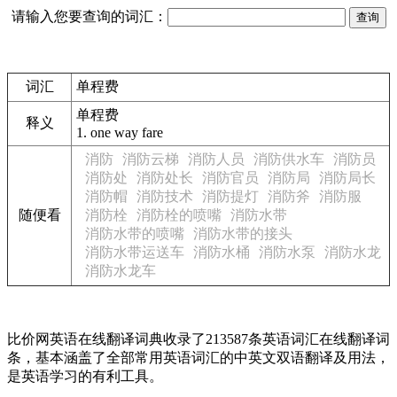
请输入您要查询的词汇：
词汇
单程费
单程费
释义
1.
one way fare
消防
消防云梯
消防人员
消防供水车
消防员
消防处
消防处长
消防官员
消防局
消防局长
消防帽
消防技术
消防提灯
消防斧
消防服
随便看
消防栓
消防栓的喷嘴
消防水带
消防水带的喷嘴
消防水带的接头
消防水带运送车
消防水桶
消防水泵
消防水龙
消防水龙车
比价网英语在线翻译词典收录了213587条英语词汇在线翻译词
条，基本涵盖了全部常用英语词汇的中英文双语翻译及用法，
是英语学习的有利工具。