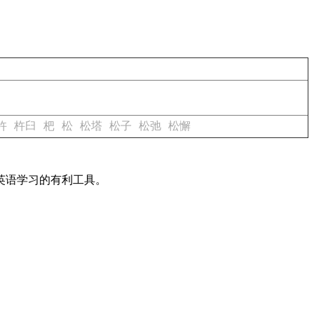
杵
杵臼
杷
松
松塔
松子
松弛
松懈
英语学习的有利工具。