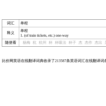
词汇
单程
单程
释义
1.
(of train tickets, etc.) one-way
随便看
杨梅
杭
杭州
杯
杯吸法
杯子
杰
杰作
杰出
比价网英语在线翻译词典收录了213587条英语词汇在线翻