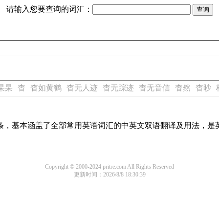
请输入您要查询的词汇：
杲杲
杳
杳如黄鹤
杳无人迹
杳无踪迹
杳无音信
杳然
杳眇
译词条，基本涵盖了全部常用英语词汇的中英文双语翻译及用法，是
Copyright © 2000-2024 pritre.com All Rights Reserved
更新时间：2026/8/8 18:30:39