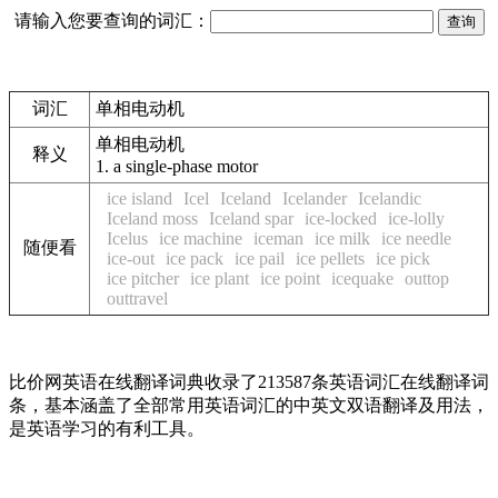
请输入您要查询的词汇：
词汇
单相电动机
单相电动机
释义
1.
a single-phase motor
ice island
Icel
Iceland
Icelander
Icelandic
Iceland moss
Iceland spar
ice-locked
ice-lolly
Icelus
ice machine
iceman
ice milk
ice needle
随便看
ice-out
ice pack
ice pail
ice pellets
ice pick
ice pitcher
ice plant
ice point
icequake
outtop
outtravel
比价网英语在线翻译词典收录了213587条英语词汇在线翻译词
条，基本涵盖了全部常用英语词汇的中英文双语翻译及用法，
是英语学习的有利工具。