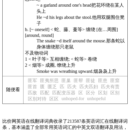
~ a garland around one's head
把花环绕在某人
头上
He ~d his legs about the stool.
他用双腿围住凳
子
b.
[~ oneself] < 蛇、藤、蔓等> 缠绕 [在…周围]
[around, round]
The snake ~d itself around the mouse.
那条蛇以
身体缠绕那只老鼠
不及物动词
1
< 叶子等> 互相缠绕; < 蛇等> 卷绕
2
< 烟等> 成圈, 缭绕上升
Smoke was wreathing upward.
烟袅袅上升
匪军
匪夷所思
匪巢
匪帮
匪徒
匪患
匪窟
匪首
匮
匮乏
匹
匹夫
匹夫匹妇
匹夫有责
随便看
匹敌
匹配
匹配变压器
区
区分
区划
区别
unhoped-for
unhopeful
区别对待
区区
比价网英语在线翻译词典收录了213587条英语词汇在线翻译词
条，基本涵盖了全部常用英语词汇的中英文双语翻译及用法，