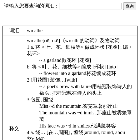
请输入您要查询的词汇：
词汇
wreathe
wreathe
[rið; ri:ð]
《wreath 的动词》
及物动词
1
a.
将 < 叶、花、细枝等> 做成环状 [花圈] ; 编 <
花环>
~ a garland
做花环 [花圈]
b.
将 < 叶、花、细枝等> 编成 [环状] [into]
~ flowers into a garland
将花编成花环
2
[用花圈] 装饰…[with]
~ a poet's brow with laurel
用桂冠装饰诗人的
额头; 把桂冠戴在诗人的头上
3
包围, 围绕
Mist ~d the mountain.
雾笼罩著那座山
The mountain was ~d inmist.
那座山被雾笼罩
著
His face was ~d in smiles.
他满脸笑容
释义
4
a.
绕… [在…周围] , 缠绕[around, round, abou
慗oiM@