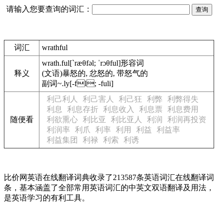
请输入您要查询的词汇：
词汇
wrathful
wrath.ful
[`ræθfəl; ˈrɔθful]
形容词
释义
(文语)暴怒的, 忿怒的, 带怒气的
副词
~.ly[-fl; -fuli]
利己利人
利己害人
利己狂
利弊
利弊得失
利息
利息存折
利息收入
利息票
利息费用
随便看
利欲熏心
利比亚
利比亚人
利润
利润再投资
利润率
利爪
利率
利用
利益
利益率
利益集团
利禄
利索
利诱
比价网英语在线翻译词典收录了213587条英语词汇在线翻译词
条，基本涵盖了全部常用英语词汇的中英文双语翻译及用法，
是英语学习的有利工具。