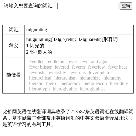
请输入您要查询的词汇：
词汇
fulgurating
ful.gu.rat.ing
[`fʌlgjəˌretɪŋ; ˈfʌlgjuəreitiŋ]
形容词
释义
1
闪光的
2
‘医’刺人的
Feuillet
feuilleton
fever
fever and ague
fever blister
fevered
feveret
feverfew
fever heat
feverish
feverishly
feverous
fever pitch
随便看
hierarchical
hierarchism
hierarchize
hierarchy
hieratic
hiero-
hierocracy
hierodeacon
hierodule
hieroglyph
hieroglyphic
hieroglyphist
比价网英语在线翻译词典收录了213587条英语词汇在线翻译词
条，基本涵盖了全部常用英语词汇的中英文双语翻译及用法，
是英语学习的有利工具。