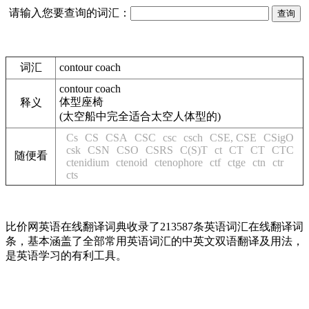
请输入您要查询的词汇：
词汇
contour coach
contour coach
体型座椅
释义
(太空船中完全适合太空人体型的)
Cs
CS
CSA
CSC
csc
csch
CSE, CSE
CSigO
csk
CSN
CSO
CSRS
C(S)T
ct
CT
CT
CTC
随便看
ctenidium
ctenoid
ctenophore
ctf
ctge
ctn
ctr
cts
比价网英语在线翻译词典收录了213587条英语词汇在线翻译词
条，基本涵盖了全部常用英语词汇的中英文双语翻译及用法，
是英语学习的有利工具。