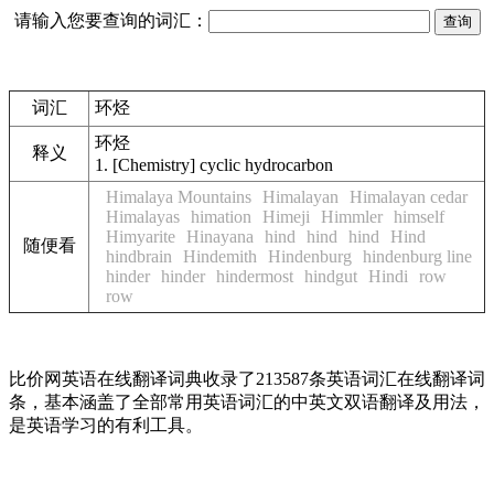
请输入您要查询的词汇：
词汇
环烃
环烃
释义
1.
[Chemistry] cyclic hydrocarbon
Himalaya Mountains
Himalayan
Himalayan cedar
Himalayas
himation
Himeji
Himmler
himself
Himyarite
Hinayana
hind
hind
hind
Hind
随便看
hindbrain
Hindemith
Hindenburg
hindenburg line
hinder
hinder
hindermost
hindgut
Hindi
row
row
比价网英语在线翻译词典收录了213587条英语词汇在线翻译词
条，基本涵盖了全部常用英语词汇的中英文双语翻译及用法，
是英语学习的有利工具。