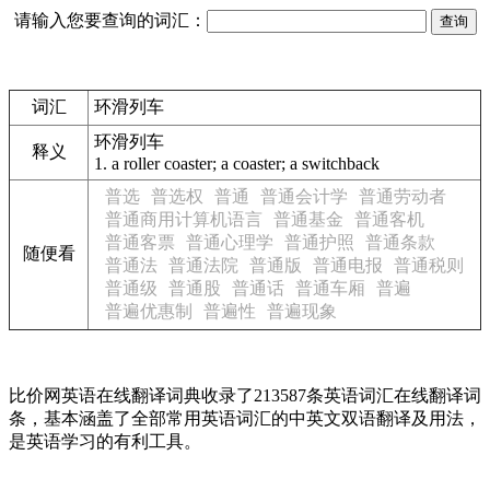
请输入您要查询的词汇：
词汇
环滑列车
环滑列车
释义
1.
a roller coaster; a coaster; a switchback
普选
普选权
普通
普通会计学
普通劳动者
普通商用计算机语言
普通基金
普通客机
普通客票
普通心理学
普通护照
普通条款
随便看
普通法
普通法院
普通版
普通电报
普通税则
普通级
普通股
普通话
普通车厢
普遍
普遍优惠制
普遍性
普遍现象
比价网英语在线翻译词典收录了213587条英语词汇在线翻译词
条，基本涵盖了全部常用英语词汇的中英文双语翻译及用法，
是英语学习的有利工具。