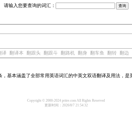
请输入您要查询的词汇：
翻译
翻译本
翻跟头
翻跟斗
翻路机
翻身
翻车鱼
翻转
翻边
译词条，基本涵盖了全部常用英语词汇的中英文双语翻译及用法，是
Copyright © 2000-2024 pritre.com All Rights Reserved
更新时间：2026/8/7 21:54:32