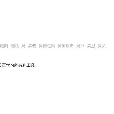
翻阅
翻领
翼
翼侧
翼侧包围
翼侧攻击
翼卵
翼型
翼尖
英语学习的有利工具。