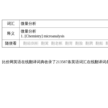
词汇
微量分析
微量分析
释义
1.
[Chemistry] microanalysis
随便看
翻箱倒柜
翻篱
翻老帐
翻胃
翻脸
翻腾
翻船
比价网英语在线翻译词典收录了213587条英语词汇在线翻