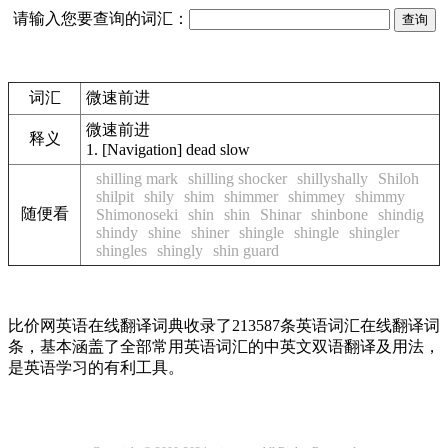
请输入您要查询的词汇：
词汇
微速前进
微速前进
释义
1.
[Navigation] dead slow
shilling mark
shilling shocker
shillyshally
Shiloh
shilpit
shily
shim
shimmer
shimmey
shimmy
随便看
Shimonoseki
shin
shin
Shinar
shinbone
shindig
shindy
shine
shiner
shingle
shingle
shingler
shingles
shingly
shin guard
比价网英语在线翻译词典收录了213587条英语词汇在线翻译词
条，基本涵盖了全部常用英语词汇的中英文双语翻译及用法，
是英语学习的有利工具。