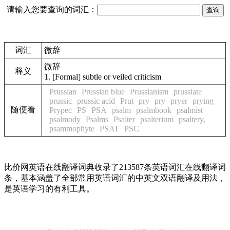
请输入您要查询的词汇：
词汇
微辞
微辞
释义
1.
[Formal] subtle or veiled criticism
Prussian
Prussian blue
Prussianism
prussiate
prussic
prussic acid
Prut
pry
pry
pryer
prying
随便看
Prypec
PS
PSA
psalm
psalmbook
psalmist
psalmody
Psalms
Psalter
psalterium
psaltery,
psammophyte
PSAT
PSC
比价网英语在线翻译词典收录了213587条英语词汇在线翻译词
条，基本涵盖了全部常用英语词汇的中英文双语翻译及用法，
是英语学习的有利工具。