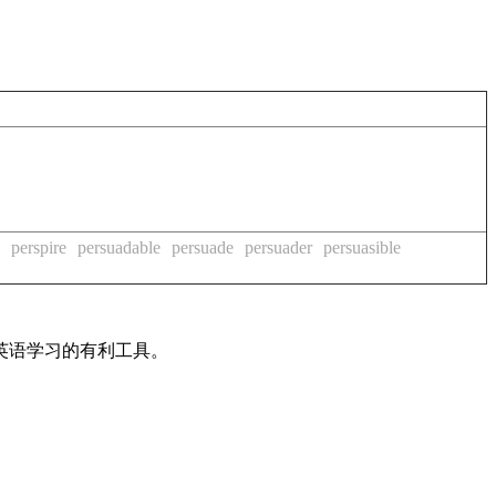
perspire
persuadable
persuade
persuader
persuasible
英语学习的有利工具。