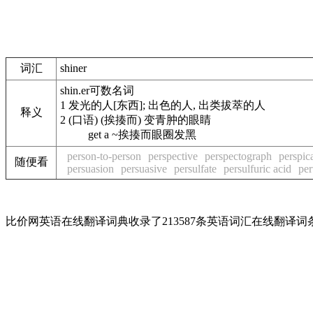
词汇
shiner
shin.er
可数名词
1
发光的人[东西]; 出色的人, 出类拔萃的人
释义
2
(口语) (挨揍而) 变青肿的眼睛
get a ~
挨揍而眼圈发黑
person-to-person
perspective
perspectograph
perspic
随便看
persuasion
persuasive
persulfate
persulfuric acid
per
比价网英语在线翻译词典收录了213587条英语词汇在线翻