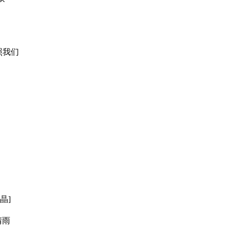
照我们
晶]
晴雨