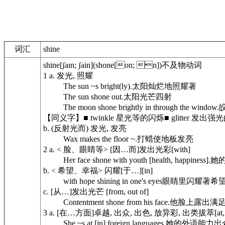
词汇
shine
shine
[ʃaɪn; ʃain]
(shone[on; n])
不及物动词
1
a.
发光, 照耀
The sun ~s bright(ly).
太阳灿烂地照耀著
The sun shone out.
太阳光芒四射
The moon shone brightly in through the window.
【同义字】
■
twinkle 星光等的闪烁
■
glitter 发出
b.
(反射光而) 发光, 发亮
Wax makes the floor ~.
打蜡使地板发亮
2
a.
< 脸、眼睛等> [因…而]发出光彩[with]
Her face shone with youth [health, happiness].
她的
b.
< 希望、幸福> 闪耀[于…][in]
with hope shining in one's eyes
眼睛里闪耀著希
c.
[从…]发出光芒 [from, out of]
Contentment shone from his face.
他脸上露出满
3
a.
[在…方面]卓越, 出众, 出色, 放异彩, 出类拔萃[at, i
She ~s at [in] foreign languages.
她的外语能力出