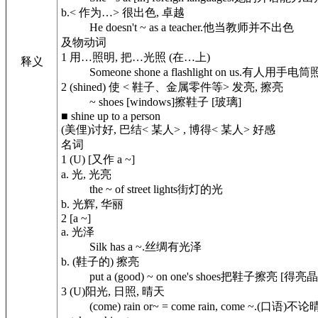
b.
< 作为…> 很出色, 卓越
He doesn't ~ as a teacher.
他当教师并不出色
及物动词
1
用…照明, 把…光照 (在…上)
释义
Someone shone a flashlight on us.
有人用手电筒
2
(shined) 使 < 鞋子、金属零件等> 发亮, 擦亮
~ shoes [windows]
擦鞋子 [玻璃]
■
shine up to a person
(美俚)讨好, 巴结< 某人> , 博得< 某人> 好感
名词
1
(U) [又作 a ~]
a.
光, 光亮
the ~ of street lights
街灯的光
b.
光辉, 华丽
2
[a ~]
a.
光泽
Silk has a ~.
丝绸有光泽
b.
(鞋子的) 擦亮
put a (good) ~ on one's shoes
把鞋子擦亮 [得亮晶
3
(U)阳光, 日照, 晴天
(come) rain or~ = come rain, come ~.
(口语)不论