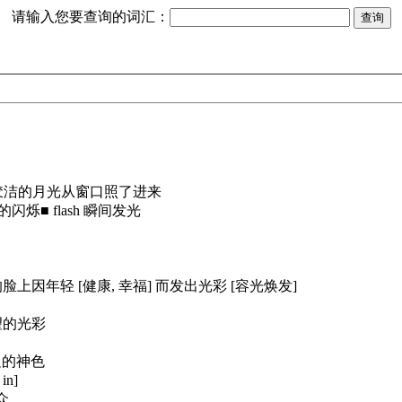
请输入您要查询的词汇：
皎洁的月光从窗口照了进来
强光的闪烁
■
flash 瞬间发光
脸上因年轻 [健康, 幸福] 而发出光彩 [容光焕发]
望的光彩
足的神色
n]
众