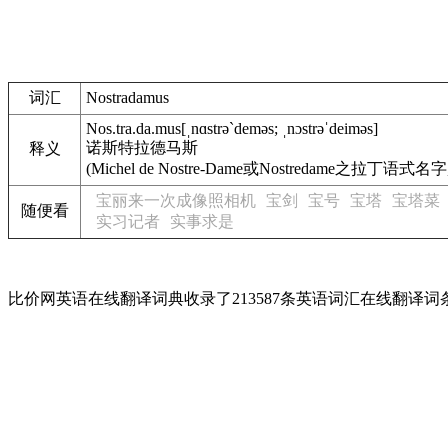
词汇
Nostradamus
Nos.tra.da.mus
[ˌnɑstrə`deməs; ˌnɔstrəˈdeiməs]
诺斯特拉德马斯
释义
(Michel de Nostre-Dame或Nostredame之拉丁语式
宝丽来一次成像照相机
宝剑
宝号
宝塔
宝塔菜
随便看
实习记者
实事求是
比价网英语在线翻译词典收录了213587条英语词汇在线翻