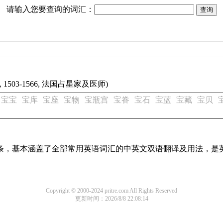
请输入您要查询的词汇：
名字, 1503-1566, 法国占星家及医师)
宝宝
宝库
宝座
宝物
宝瓶宫
宝眷
宝石
宝蓝
宝藏
宝贝
译词条，基本涵盖了全部常用英语词汇的中英文双语翻译及用法，是
Copyright © 2000-2024 pritre.com All Rights Reserved
更新时间：2026/8/8 22:08:14