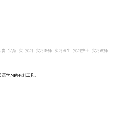
宝贵
宝鼎
实
实习
实习医师
实习医生
实习护士
实习教师
英语学习的有利工具。