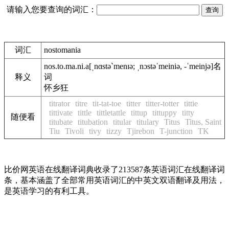
请输入您要查询的词汇：
词汇
nostomania
nos.to.ma.ni.a
[ˌnɑstə`menɪə; ˌnɔstəˈmeiniə, -ˈmeinjə]
名
释义
词
怀乡狂
titrator
titre
tit-tat-toe
titter
titter-totter
tittie
tittivate
tittle
tittletattle
tittup
tittuppy
titty
随便看
titubate
titubation
titular
titulary
Titus
Titus, Saint
Tiu
Tivoli
tivy
tizzy
Tjirebon
T-junction
TK
比价网英语在线翻译词典收录了213587条英语词汇在线翻译词
条，基本涵盖了全部常用英语词汇的中英文双语翻译及用法，
是英语学习的有利工具。