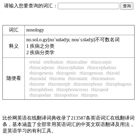
请输入您要查询的词汇：
词汇
nosology
no.sol.o.gy
[no`sɑlədʒɪ; nouˈsɔlədʒi]
不可数名词
释义
1
疾病之分类
2
疾病分类学
retrial
retribution
rhizocaline
rhizocarpic
rhizocarpous
rhizocephalan
rhizocephalous
rhizogenesis
rhizogenic
rhizogenous
rhizoid
随便看
rhizoidal
rhizoma
rhizomatic
rhizomatous
rhizome
rhizomorph
rhizomorphous
rhizophagous
rhizophilous
rhizophoraceous
rhizopod
rhizopodan
rhizopodous
rhizopus
比价网英语在线翻译词典收录了213587条英语词汇在线翻译词
条，基本涵盖了全部常用英语词汇的中英文双语翻译及用法，
是英语学习的有利工具。