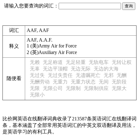
请输入您要查询的词汇：
词汇
AAF, AAF
AAF, A.A.F.
1
(美)Army Air for Force
释义
2
(英)Auxiliary Air Force
无赖
无足称道
无足轻重
无轨电车
无转让权
无辜
无边平顶帽
无边无际
无边的大海
无过失
无过失责任
无遗嘱死亡
无邪
无酬
随便看
无酬劳动
无重力
无重力状态
无间
无阶段
无限
无限公司
无限制
无限制供应
无限大
无限小
比价网英语在线翻译词典收录了213587条英语词汇在线翻译词
条，基本涵盖了全部常用英语词汇的中英文双语翻译及用法，
是英语学习的有利工具。