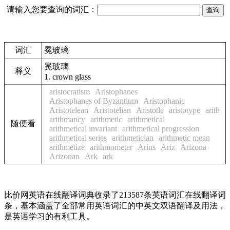
请输入您要查询的词汇：
词汇
冕玻璃
冕玻璃
释义
1.
crown glass
aristocratism
Aristophanes
Aristophanes of Byzantium
Aristophanic
Aristotelean
Aristotelian
Aristotle
aristotype
arith
arithmancy
arithmetic
arithmetical
随便看
arithmetical invariant
arithmetical progression
arithmetical series
arithmetician
arithmetic mean
arithmetize
arithmometer
Arius
Ariz
Arizona
Arizonan
Ark
ark
比价网英语在线翻译词典收录了213587条英语词汇在线翻译词
条，基本涵盖了全部常用英语词汇的中英文双语翻译及用法，
是英语学习的有利工具。