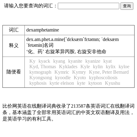
请输入您要查询的词汇：
词汇
dexamphetamine
dex.am.phet.a.mine
[`dɛksæm`fɛtəmɪn; ˈdeksæm
ˈfetəmin]
名词
释义
‘化、药’ 右旋苯异丙胺, 右旋安非他命
Ky
kyack
kyang
kyanite
kyanize
kyat
Kyd, Thomas
Kyklades
Kyle
kylin
kylix
kyloe
随便看
kymograph
Kymric
Kymry
Kyne, Peter Bernard
Kyongsong
kyoodle
Kyoto
kyphoscoliosis
kyphosis
kyrie eleison
kyte
kytoon
Kyushu
比价网英语在线翻译词典收录了213587条英语词汇在线翻译词
条，基本涵盖了全部常用英语词汇的中英文双语翻译及用法，
是英语学习的有利工具。