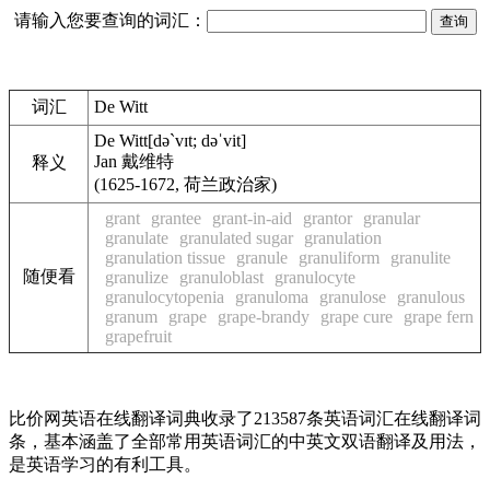
请输入您要查询的词汇：
词汇
De Witt
De Witt
[də`vɪt; dəˈvit]
Jan 戴维特
释义
(1625-1672, 荷兰政治家)
grant
grantee
grant-in-aid
grantor
granular
granulate
granulated sugar
granulation
granulation tissue
granule
granuliform
granulite
随便看
granulize
granuloblast
granulocyte
granulocytopenia
granuloma
granulose
granulous
granum
grape
grape-brandy
grape cure
grape fern
grapefruit
比价网英语在线翻译词典收录了213587条英语词汇在线翻译词
条，基本涵盖了全部常用英语词汇的中英文双语翻译及用法，
是英语学习的有利工具。