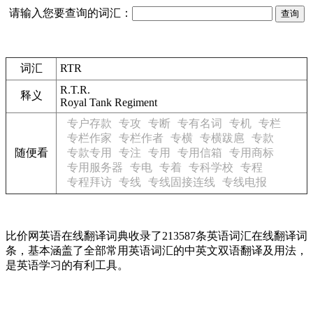
请输入您要查询的词汇：
词汇
RTR
R.T.R.
释义
Royal Tank Regiment
专户存款
专攻
专断
专有名词
专机
专栏
专栏作家
专栏作者
专横
专横跋扈
专款
随便看
专款专用
专注
专用
专用信箱
专用商标
专用服务器
专电
专着
专科学校
专程
专程拜访
专线
专线固接连线
专线电报
比价网英语在线翻译词典收录了213587条英语词汇在线翻译词
条，基本涵盖了全部常用英语词汇的中英文双语翻译及用法，
是英语学习的有利工具。